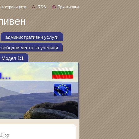
на страниците
RSS
Принтиране
ливен
административни услуги
свободни места за ученици
- Модел 1:1
1.jpg