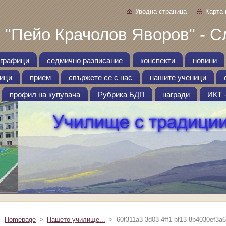
Уводна страница
Карта 
 "Пейо Крачолов Яворов" - С
графици
седмично разписание
конспекти
новини
ници
прием
свържете се с нас
нашите ученици
профил на купувача
Рубрика БДП
награди
ИКТ 
Homepage
>
Нашето училище...
>
60f311a3-3d03-4ff1-bf13-8b4030ef3a6