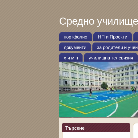
Средно училище
портфолио
НП и Проекти
документи
за родители и уче
х и м н
училищна телевизия
Търсене