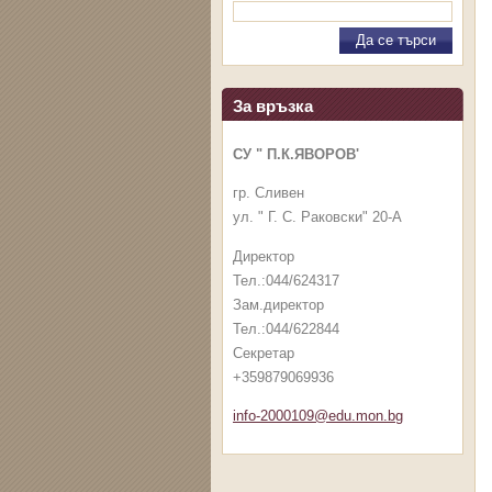
За връзка
СУ " П.К.ЯВОРОВ'
гр. Сливен
ул. " Г. С. Раковски" 20-А
Директор
Тел.:044/624317
Зам.директор
Тел.:044/622844
Секретар
+359879069936
info-2000109@edu.mon.bg