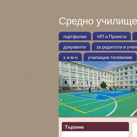
Средно училище
портфолио
НП и Проекти
документи
за родители и уче
х и м н
училищна телевизия
Търсене