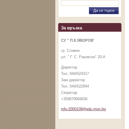
За връзка
СУ " П.К.ЯВОРОВ'
гр. Сливен
ул. " Г. С. Раковски" 20-А
Директор
Тел.:044/624317
Зам.директор
Тел.:044/622844
Секретар
+359879069936
info-2000109@edu.mon.bg