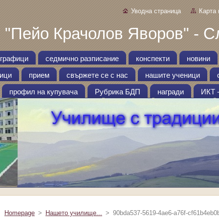
Уводна страница
Карта 
 "Пейо Крачолов Яворов" - С
графици
седмично разписание
конспекти
новини
ници
прием
свържете се с нас
нашите ученици
профил на купувача
Рубрика БДП
награди
ИКТ 
Homepage
>
Нашето училище...
>
90bda537-5619-4ae6-a76f-cf61b4eb0b