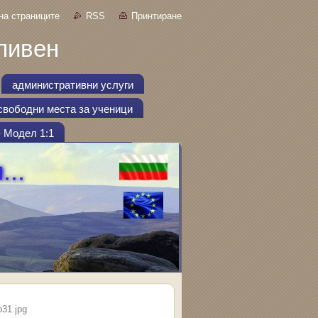
на страниците
RSS
Принтиране
ливен
административни услуги
свободни места за ученици
- Модел 1:1
31.jpg