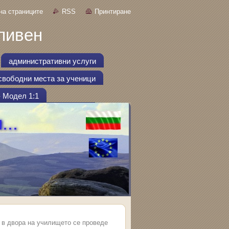
на страниците
RSS
Принтиране
ливен
административни услуги
свободни места за ученици
- Модел 1:1
, в двора на училището се проведе