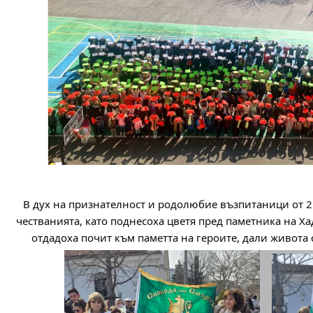
В дух на признателност и родолюбие възпитаници от 2.
честванията, като поднесоха цветя пред паметника на Ха
отдадоха почит към паметта на героите, дали живота 