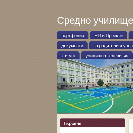
Средно училище
портфолио
НП и Проекти
документи
за родители и уче
х и м н
училищна телевизия
Търсене