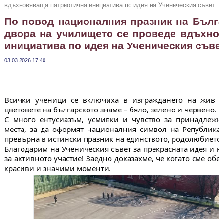
вдъхновяваща патриотична инициатива по идея на Ученическия съвет.
По повод националния празник на Бълга
двора на училището се проведе вдъхн
инициатива по идея на Ученическия съве
03.03.2026 17:40
Всички ученици се включиха в изграждането на жив 
цветовете на българското знаме – бяло, зелено и червено.
С много ентусиазъм, усмивки и чувство за принадлежн
места, за да оформят националния символ на Републик
превърна в истински празник на единството, родолюбиет
Благодарим на Ученическия съвет за прекрасната идея и
за активното участие! Заедно доказахме, че когато сме о
красиви и значими моменти.