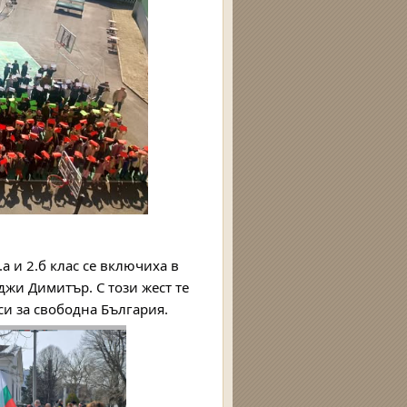
а и 2.б клас се включиха в
джи Димитър. С този жест те
си за свободна България.