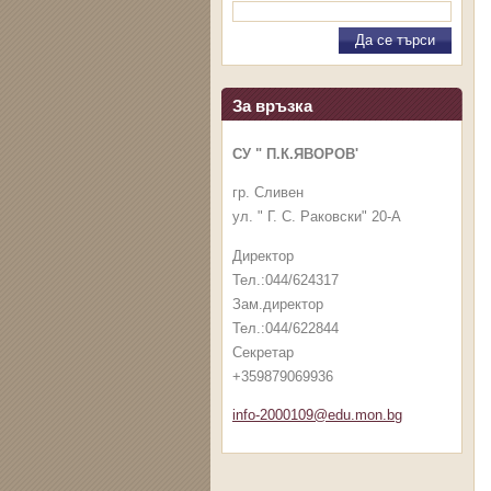
За връзка
СУ " П.К.ЯВОРОВ'
гр. Сливен
ул. " Г. С. Раковски" 20-А
Директор
Тел.:044/624317
Зам.директор
Тел.:044/622844
Секретар
+359879069936
info-2000109@edu.mon.bg