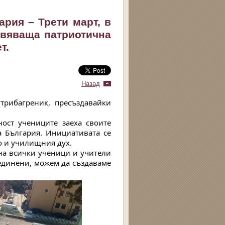
рия – Трети март, в
овяваща патриотична
т.
Назад
трибагреник, пресъздавайки
ост учениците заеха своите
а България. Инициативата се
о и училищния дух.
 на всички ученици и учители
бединени, можем да създаваме