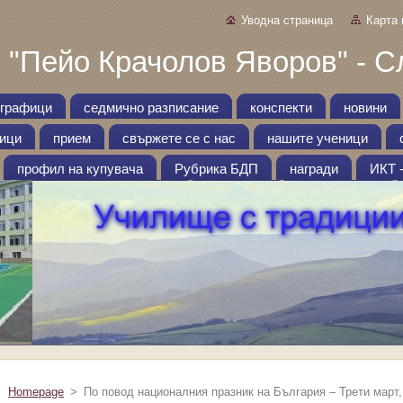
Уводна страница
Карта 
 "Пейо Крачолов Яворов" - С
графици
седмично разписание
конспекти
новини
ници
прием
свържете се с нас
нашите ученици
профил на купувача
Рубрика БДП
награди
ИКТ 
Homepage
>
По повод националния празник на България – Трети март