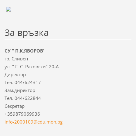
За връзка
СУ " П.К.ЯВОРОВ'
гр. Сливен
ул. " Г. С. Раковски" 20-А
Директор
Тел.:044/624317
Зам.директор
Тел.:044/622844
Секретар
+359879069936
info-2000109@edu.mon.bg