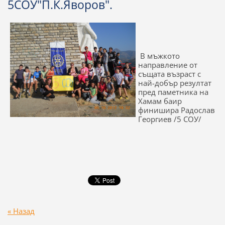
5СОУ"П.К.Яворов".
В мъжкото
направление от
същата възраст с
най-добър резултат
пред паметника на
Хамам баир
финишира Радослав
Георгиев /5 СОУ/
« Назад