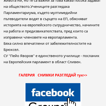
живота ни, но те са важни за това каква посока задават
на обществото.Учениците разгледаха
Парламентариума, където мултимедийни
пътеводители водят в сърцето на ЕП, обясняват
историята на европейското сътрудничество, начините
на работа и предизвикателствата, пред които са
изправени членовете на европарламента.
Бяха силно впечатлени от забележителностите на
Брюксел.
СУ "Пейо Яворов" е единственото училище - посланик
на Европейския парламент в област Сливен.
ГАЛЕРИЯ СНИМКИ РАЗГЛЕДАЙ тук>>