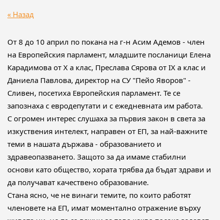
« Назад
От 8 до 10 април по покана на г-н Асим Адемов - член
на Европейския парламент, младшите посланици Елена
Карадимова от X а клас, Преслава Сярова от IX а клас и
Даниела Павлова, директор на СУ "Пейо Яворов" -
Сливен, посетиха Европейския парламент. Те се
запознаха с евродепутати и с ежедневната им работа.
С огромен интерес слушаха за първия закон в света за
изкуствения интелект, направен от ЕП, за най-важните
теми в нашата държава - образованието и
здравеопазването. Защото за
да имаме стабилни
основи като общество, хората трябва да бъдат здрави и
да получават качествено образование.
Стана ясно, че не винаги темите, по които работят
членовете на ЕП, имат моментално отражение върху