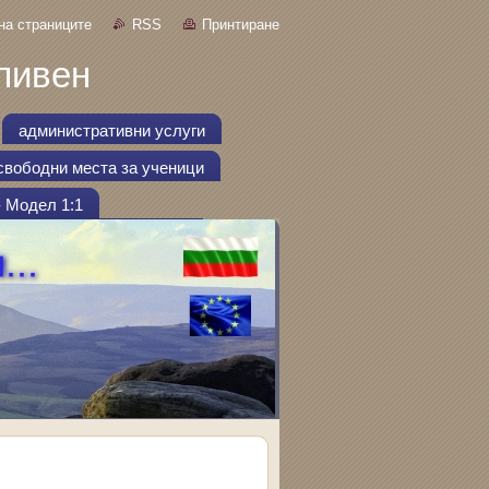
на страниците
RSS
Принтиране
ливен
административни услуги
свободни места за ученици
- Модел 1:1