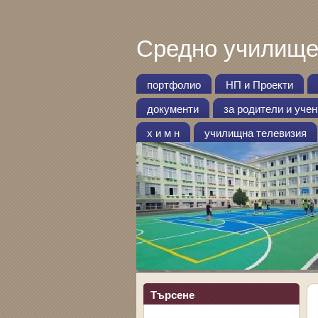
Средно училище
портфолио
НП и Проекти
документи
за родители и уче
х и м н
училищна телевизия
Търсене