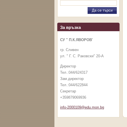
За връзка
СУ " П.К.ЯВОРОВ'
гр. Сливен
ул. " Г. С. Раковски" 20-А
Директор
Тел.:044/624317
Зам.директор
Тел.:044/622844
Секретар
+359879069936
info-2000109@edu.mon.bg