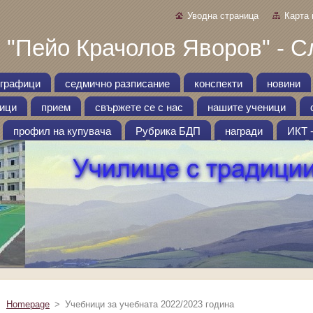
Уводна страница
Карта 
 "Пейо Крачолов Яворов" - С
графици
седмично разписание
конспекти
новини
ници
прием
свържете се с нас
нашите ученици
профил на купувача
Рубрика БДП
награди
ИКТ 
Homepage
>
Учебници за учебната 2022/2023 година