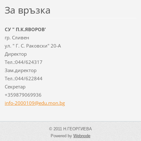
За връзка
СУ " П.К.ЯВОРОВ'
гр. Сливен
ул. " Г. С. Раковски" 20-А
Директор
Тел.:044/624317
Зам.директор
Тел.:044/622844
Секретар
+359879069936
info-2000109@edu.mon.bg
© 2011 Н.ГЕОРГИЕВА
Powered by
Webnode