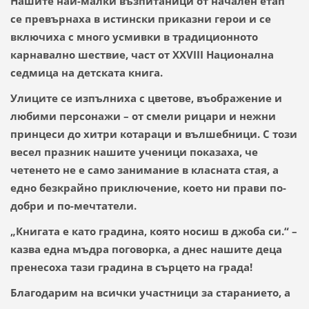
Нашите най-малки възпитаници от начален етап
се превърнаха в истински приказни герои и се
включиха с много усмивки в традиционното
карнавално шествие, част от XXVIII Национална
седмица на детската книга.
​Улиците се изпълниха с цветове, въображение и
любими персонажи – от смели рицари и нежни
принцеси до хитри котараци и вълшебници. С този
весел празник нашите ученици показаха, че
четенето не е само занимание в класната стая, а
едно безкрайно приключение, което ни прави по-
добри и по-мечтатели.
​„Книгата е като градина, която носиш в джоба си.“ –
казва една мъдра поговорка, а днес нашите деца
пренесоха тази градина в сърцето на града!
​Благодарим на всички участници за старанието, а