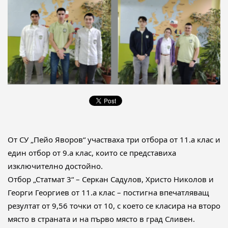
От СУ „Пейо Яворов“ участваха три отбора от 11.а клас и
един отбор от 9.а клас, които се представиха
изключително достойно.
Отбор „Статмат 3“ – Серкан Садулов, Христо Николов и
Георги Георгиев от 11.а клас – постигна впечатляващ
резултат от 9,56 точки от 10, с което се класира на второ
място в страната и на първо място в град Сливен.