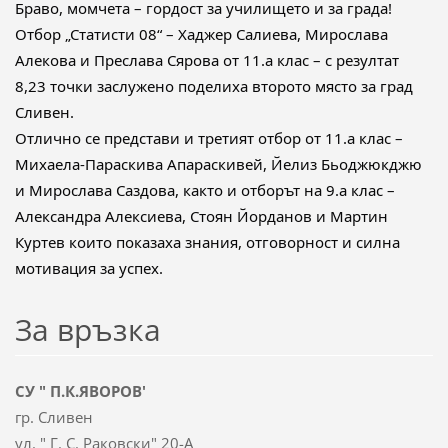
Браво, момчета – гордост за училището и за града!
Отбор „Статисти 08“ – Хаджер Салиева, Мирослава
Алекова и Преслава Сярова от 11.а клас – с резултат
8,23 точки заслужено поделиха второто място за град
Сливен.
Отлично се представи и третият отбор от 11.а клас –
Михаела-Параскива Апараскивей, Йелиз Бьоджюкджю
и Мирослава Саздова, както и отборът на 9.а клас –
Александра Алексиева, Стоян Йорданов и Мартин
Куртев които показаха знания, отговорност и силна
мотивация за успех.
За връзка
СУ " П.К.ЯВОРОВ'
гр. Сливен
ул. " Г. С. Раковски" 20-А