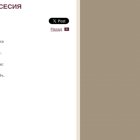
 СЕСИЯ
Назад
ка
.
ас
0ч.