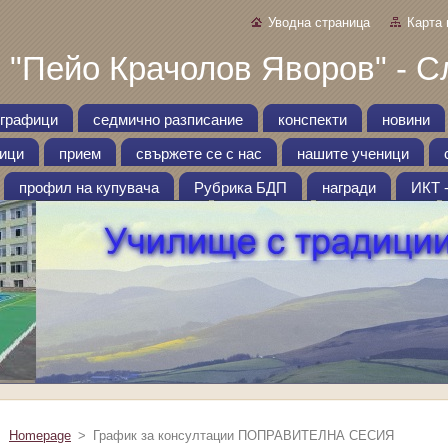
Уводна страница
Карта 
 "Пейо Крачолов Яворов" - С
графици
седмично разписание
конспекти
новини
ници
прием
свържете се с нас
нашите ученици
профил на купувача
Рубрика БДП
награди
ИКТ 
Homepage
>
График за консултации ПОПРАВИТЕЛНА СЕСИЯ