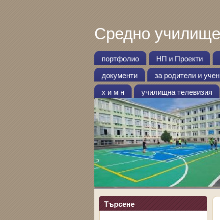
Средно училище
портфолио
НП и Проекти
документи
за родители и уче
х и м н
училищна телевизия
Търсене