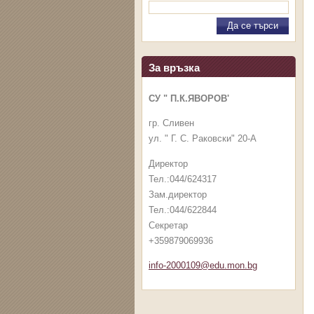
За връзка
СУ " П.К.ЯВОРОВ'
гр. Сливен
ул. " Г. С. Раковски" 20-А
Директор
Тел.:044/624317
Зам.директор
Тел.:044/622844
Секретар
+359879069936
info-2000109@edu.mon.bg