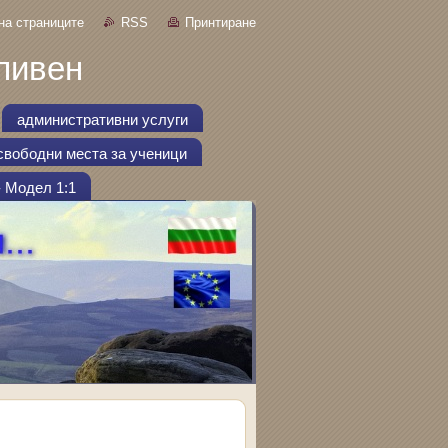
на страниците
RSS
Принтиране
ливен
административни услуги
свободни места за ученици
- Модел 1:1