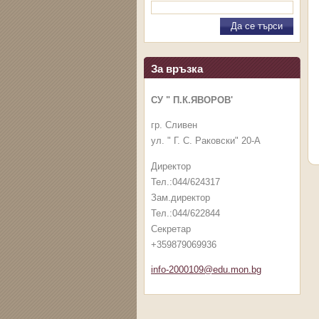
За връзка
СУ " П.К.ЯВОРОВ'
гр. Сливен
ул. " Г. С. Раковски" 20-А
Директор
Тел.:044/624317
Зам.директор
Тел.:044/622844
Секретар
+359879069936
info-2000109@edu.mon.bg