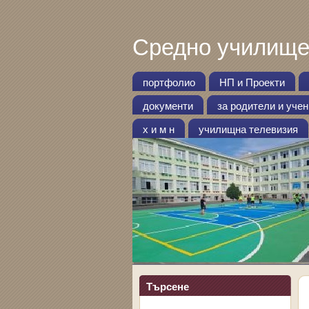
Средно училище
портфолио
НП и Проекти
документи
за родители и уче
х и м н
училищна телевизия
Търсене