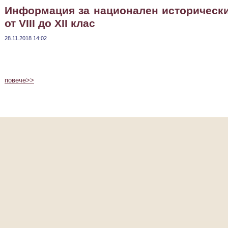
Информация за национален исторически
от VIII до XII клас
28.11.2018 14:02
повече>>