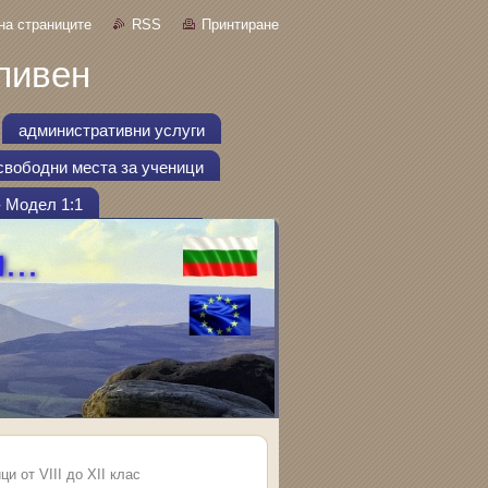
на страниците
RSS
Принтиране
ливен
административни услуги
свободни места за ученици
- Модел 1:1
 от VIII до XII клас