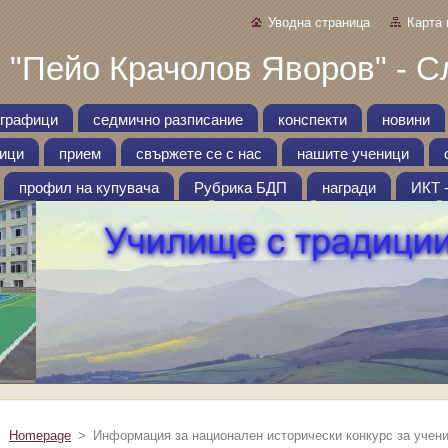
Уводна страница
Карта 
 "Пейо Крачолов Яворов" - С
графици
седмично разписание
конспекти
новини
ници
прием
свържете се с нас
нашите ученици
профил на купувача
Рубрика БДП
награди
ИКТ 
Homepage
>
Информация за национален исторически конкурс за ученици