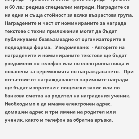
и 60 лв.; редица специални награди. Наградите са
на една и съща стойност за всяка възрастова група.
Наградените и част от номинираните за награда
текстове с техни приложения могат да бъдат
публикувани безвъзмездно от организаторите в
подходяща форма. Уведомяване: - Авторите на
наградените и номинираните текстове ще бъдат
уведомени по телефон или по електронна поща и
поканени за церемонията по награждаването. - При
отсъствие от награждаването паричните награди
ще бъдат изпратени с пощенски запис или по
банкова сметка на родител на наградения ученик.
Необходимо е да имаме електронен адрес,
домашен адрес и три имена на родител или
ученик, както и телефон за обратна връзка.