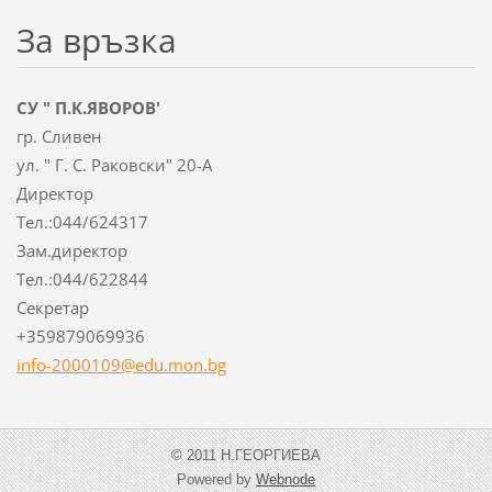
За връзка
СУ " П.К.ЯВОРОВ'
гр. Сливен
ул. " Г. С. Раковски" 20-А
Директор
Тел.:044/624317
Зам.директор
Тел.:044/622844
Секретар
+359879069936
info-2000109@edu.mon.bg
© 2011 Н.ГЕОРГИЕВА
Powered by
Webnode