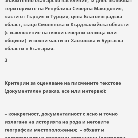
значително българско население, и днес включват
териториите на Република Северна Македония,
части от Гърция и Турция, цяла Благоевградска
област, също Смолянска и Кърджалийска области
(с изключение на някои северни селища или
общини) и южни части от Хасковска и Бургаска
области в България.
3
Критерии за оценяване на писмените текстове
(документален разказ, есе или интервю):
– конкретност, документалност с ясно и точно
излагане на историята на рода и неговите
географски местоположения; – обхват и
достоверност на ползвани източници (разговори-