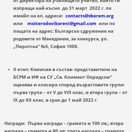
от директора на училището учител, който ги
изпраща най-късно до 31 март 2022 г. по
имейл на ел. адреси:
contacts@sberem.org
или
moiterodovikoreni@gmail.com
или по
пощата на адрес: Българско сдружение на
родовете от Македония, за конкурса, ул.
„Пиротска“ №5, София 1000.
II етап: Комисия в състав: представители на
БСРМ и ИФ на СУ „Св. Климент Охридски“
оценява и класира според възрастовите групи:
първа група – от V до VIII клас, и втора група – от
IX до XII клас, в срок до 1 май 2022 г.
Награди: Първа награда – грамота и 100 лв,; втора
награда – грамота и 80 лв; трета награда – грамота