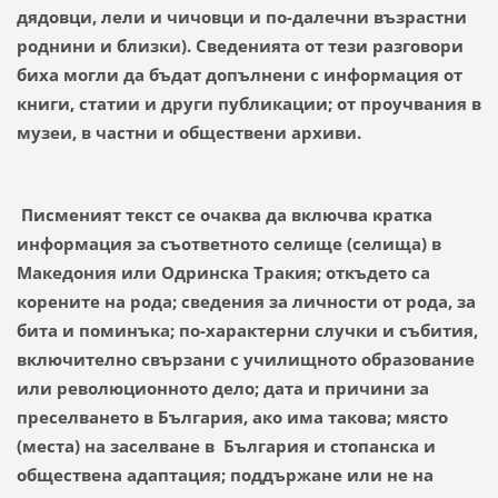
дядовци, лели и чичовци и по-далечни възрастни
роднини и близки). Сведенията от тези разговори
биха могли да бъдат допълнени с информация от
книги, статии и други публикации; от проучвания в
музеи, в частни и обществени архиви.
Писменият текст се очаква да включва кратка
информация за съответното селище (селища) в
Македония или Одринска Тракия; откъдето са
корените на рода; сведения за личности от рода, за
бита и поминъка; по-характерни случки и събития,
включително свързани с училищното образование
или революционното дело; дата и причини за
преселването в България, ако има такова; място
(места) на заселване в България и стопанска и
обществена адаптация; поддържане или не на