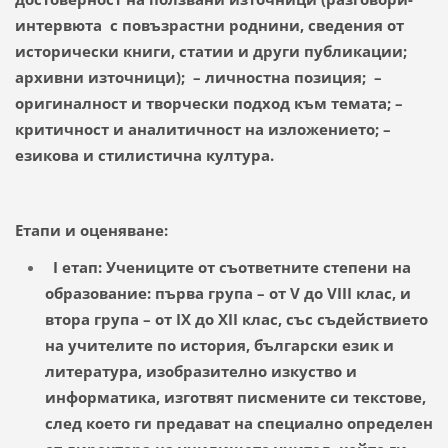
интервюта с повъзрастни роднини, сведения от
исторически книги, статии и други публикации;
архивни източници); – личностна позиция; –
оригиналност и творчески подход към темата; –
критичност и аналитичност на изложението; –
езикова и стилистична култура.
Етапи и оценяване:
I етап: Учениците от съответните степени на
образование: първа група – от V до VIII клас, и
втора група – от IX до XII клас, със съдействието
на учителите по история, български език и
литература, изобразително изкуство и
информатика, изготвят писмените си текстове,
след което ги предават на специално определен