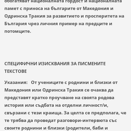
обогатяват националната гордост и националната
памет с приноса на българите от Македония и
Одринска Тракия за развитието и просперитета на
България чрез личния пример на предците и
потомците.
СПЕЦИФИЧНИ ИЗИСКВАНИЯ ЗА ПИСМЕНИТЕ
ТЕКСТОВЕ
Указания: От учениците с роднини и близки от
Македония или Одринска Тракия се очаква да
представят кратко проучване на своята родова
история или съдбата на отделни личност/и,
свързани с тези краища. За целта се предполага, че
те трябва да проведат разговори-интервюта със
своите роднини и близки (родители, баби и