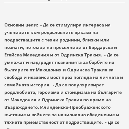
Основни цели: - Да се стимулира интереса на
учениците към родословните връзки на
подрастващите с техни роднини, близки или
познати, потомци на преселници от Вардарска и
Егейска Македония и от Одринска Тракия. - Да се
умножат и надградят познанията за борбите на
българите от Македония и Одринска Тракия за
свобода и независимост през погледа на личната и
семейната история. - Да се популяризират
родолюбието, героизма и стоицизма на българите
от Македония и Одринска Тракия по време на
Възраждането, Илинденско-Преображенското
въстание и войните за национално обединение и
тяхната приемственост от подрастващите. - Да се