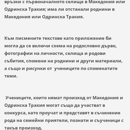
връзки с първоначалното селище в Македония или
Одринска Тракия; има ли отстанали роднини в
Македония или Одринска Тракия.
Към писмените текстове като приложение би
могла да се включи схема на родословно дърво,
фотографии на личности, селища и родови
събития, спомени на роднини и други материали,
а също и рисунки от учениците по споменатите
теми.
Учениците, които нямат произход от Македония и
Одринска Тракия могат също да участват в
конкурса, като проучат и представят в съчинение
рода на семейни приятели, познати и съученици с
такъв произход.