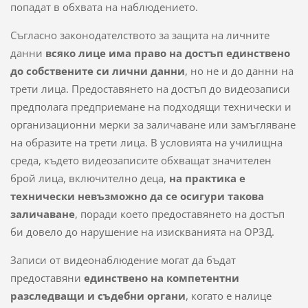
попадат в обхвата на наблюдението.
Съгласно законодателството за защита на личните
данни
всяко лице има право на достъп единствено
до собствените си лични данни
, но не и до данни на
трети лица. Предоставянето на достъп до видеозаписи
предполага предприемане на подходящи технически и
организационни мерки за заличаване или замъгляване
на образите на трети лица. В условията на училищна
среда, където видеозаписите обхващат значителен
брой лица, включително деца,
на практика е
технически невъзможно да се осигури такова
заличаване
, поради което предоставянето на достъп
би довело до нарушение на изискванията на ОРЗД.
Записи от видеонаблюдение могат да бъдат
предоставяни
единствено на компетентни
разследващи и съдебни органи
, когато е налице