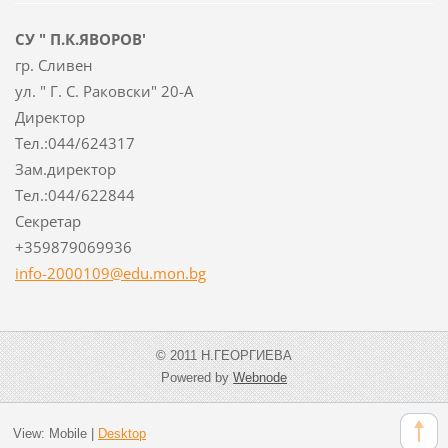
СУ " П.К.ЯВОРОВ'
гр. Сливен
ул. " Г. С. Раковски" 20-А
Директор
Тел.:044/624317
Зам.директор
Тел.:044/622844
Секретар
+359879069936
info-2000109@edu.mon.bg
© 2011 Н.ГЕОРГИЕВА
Powered by
Webnode
View:
Mobile
|
Desktop