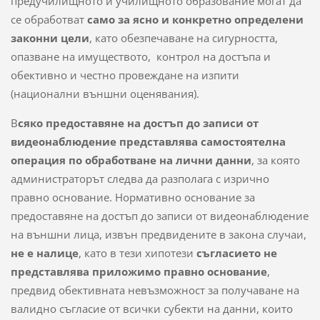
предучилищното и училищното образование могат да
се обработват
само за ясно и конкретно определени
законни цели
, като обезпечаване на сигурността,
опазване на имуществото, контрол на достъпа и
обективно и честно провеждане на изпити
(национални външни оценявания).
В
сяко предоставяне на достъп до записи от
видеонаблюдение представлява самостоятелна
операция по обработване на лични данни
, за която
администраторът следва да разполага с изрично
правно основание. Нормативно основание за
предоставяне на достъп до записи от видеонаблюдение
на външни лица, извън предвидените в закона случаи,
не е налице
, като в тези хипотези
съгласието не
представлява приложимо правно основание
,
предвид обективната невъзможност за получаване на
валидно съгласие от всички субекти на данни, които