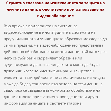
С
триктно спазване на изискванията за защита на
личните данни, включително при използване на
видеонаблюдение
Във връзка с прилагането на системи за
видеонаблюдение в институциите в системата на
предучилищното и училищното образование следва да
се има предвид, че видеонаблюдението представлява
дейност по обработване на лични данни, тъй като чрез
него се събират и съхраняват образни или
аудиовизуални данни за лица, които могат да бъдат
пряко или косвено идентифицирани. Съществен
елемент от тази дейност е, че самоличността на лицата
може да бъде установена въз основа на тези данни, а
също така се създава възможност за обработване на
данни относно присъствието, поведението и друга
информация за лицата в съответната зона.