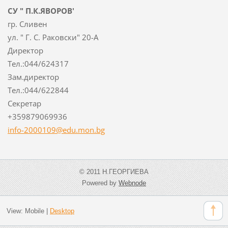
СУ " П.К.ЯВОРОВ'
гр. Сливен
ул. " Г. С. Раковски" 20-А
Директор
Тел.:044/624317
Зам.директор
Тел.:044/622844
Секретар
+359879069936
info-2000109@edu.mon.bg
© 2011 Н.ГЕОРГИЕВА
Powered by
Webnode
View:
Mobile
|
Desktop