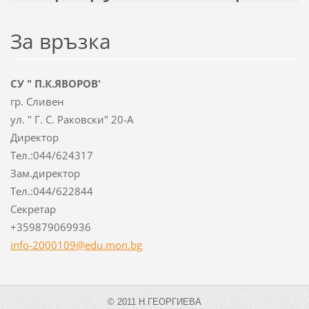
За връзка
СУ " П.К.ЯВОРОВ'
гр. Сливен
ул. " Г. С. Раковски" 20-А
Директор
Тел.:044/624317
Зам.директор
Тел.:044/622844
Секретар
+359879069936
info-2000109@edu.mon.bg
© 2011 Н.ГЕОРГИЕВА