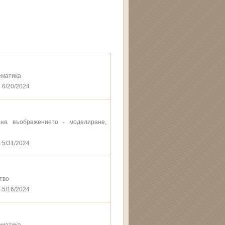
ематика
 6/20/2024
е на въображението - моделиране,
 5/31/2024
тво
 5/16/2024
ематика