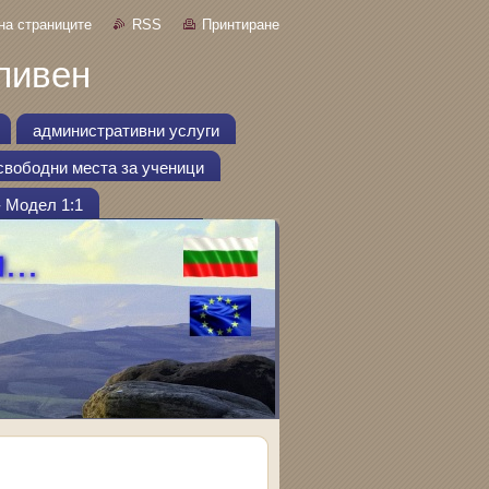
на страниците
RSS
Принтиране
ливен
административни услуги
свободни места за ученици
- Модел 1:1