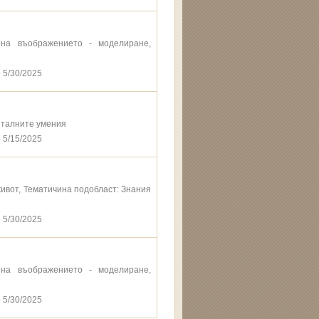
е на въображението - моделиране,
 5/30/2025
италните умения
 5/15/2025
живот, Тематичина подобласт: Знания
 5/30/2025
е на въображението - моделиране,
 5/30/2025