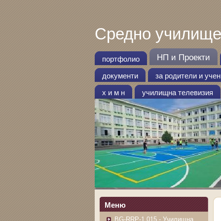
Средно училище
НП и Проекти
портфолио
документи
за родители и уче
х и м н
училищна телевизия
Меню
BG-RRP-1.015 - Училищна