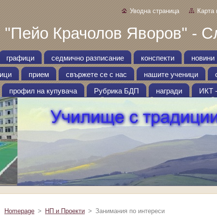
Уводна страница
Карта 
 "Пейо Крачолов Яворов" - С
графици
седмично разписание
конспекти
новини
ници
прием
свържете се с нас
нашите ученици
профил на купувача
Рубрика БДП
награди
ИКТ 
Homepage
>
НП и Проекти
>
Занимания по интереси