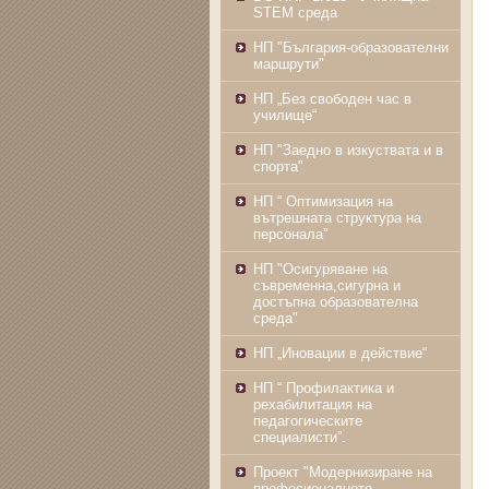
STEM среда
НП "България-образователни
маршрути"
НП „Без свободен час в
училище“
НП "Заедно в изкуствата и в
спорта"
НП “ Оптимизация на
вътрешната структура на
персонала”
НП "Осигуряване на
съвременна,сигурна и
достъпна образователна
среда"
НП „Иновации в действие“
НП “ Профилактика и
рехабилитация на
педагогическите
специалисти”.
Проект "Модернизиране на
професионалното