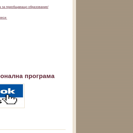
та за приобщаващо образование/
ереси
нална програма