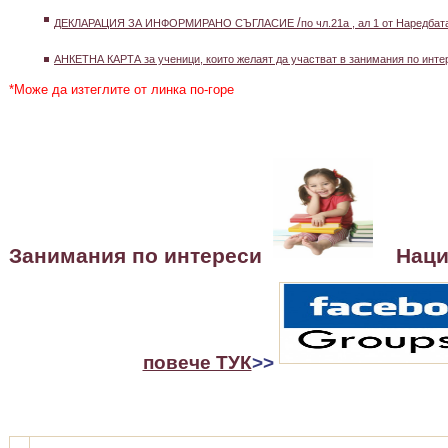
/
ДЕКЛАРАЦИЯ ЗА ИНФОРМИРАНО СЪГЛАСИЕ
по чл.21а , ал 1 от Наредба
АНКЕТНА КАРТА
за ученици, които желаят да участват в занимания по инт
*Може да изтеглите от линка по-горе
Занимания по интереси
Нацио
повече ТУК
>>