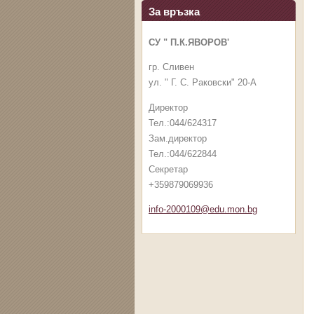
За връзка
СУ " П.К.ЯВОРОВ'
гр. Сливен
ул. " Г. С. Раковски" 20-А
Директор
Тел.:044/624317
Зам.директор
Тел.:044/622844
Секретар
+359879069936
info-2000109@edu.mon.bg