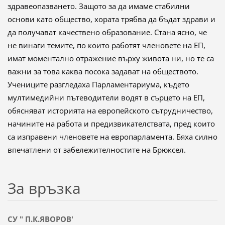
здравеопазването. Защото за да имаме стабилни
основи като общество, хората трябва да бъдат здрави и
да получават качествено образование. Стана ясно, че
не винаги темите, по които работят членовете на ЕП,
имат моментално отражение върху живота ни, но те са
важни за това каква посока задават на обществото.
Учениците разгледаха Парламентариума, където
мултимедийни пътеводители водят в сърцето на ЕП,
обясняват историята на европейското сътрудничество,
начините на работа и предизвикателствата, пред които
са изправени членовете на европарламента. Бяха силно
впечатлени от забележителностите на Брюксел.
За връзка
СУ " П.К.ЯВОРОВ'