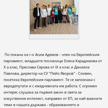
По покана на г-н Асим Адемов - член на Европейския
парламент, младшите посланици Елена Карадимова от
X а клас, Преслава Сярова от IX а клас и Даниела
Павлова, директор на СУ "Пейо Яворов" - Сливен,
посетиха Европейския парламент. Те се запознаха с
евродепутати и с ежедневната им работа. С огромен
интерес слушаха за първия закон в света за
изкуствения интелект, направен от ЕП, за най-важните
теми в нашата държава - образованието и