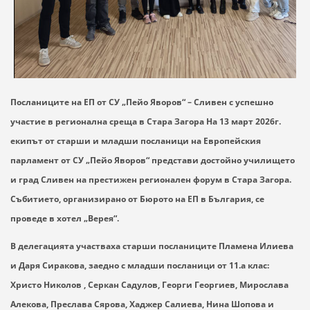
Посланиците на ЕП от СУ „Пейо Яворов“ – Сливен с успешно
участие в регионална среща в Стара Загора
На 13 март 2026г.
екипът от старши и младши посланици на Европейския
парламент от СУ „Пейо Яворов“ представи достойно училището
и град Сливен на престижен регионален форум в Стара Загора.
Събитието, организирано от Бюрото на ЕП в България, се
проведе в хотел „Верея“.
В делегацията участваха старши посланиците Пламена Илиева
и Даря Сиракова, заедно с младши посланици от 11.а клас:
Христо Николов , Серкан Садулов, Георги Георгиев, Мирослава
Алекова, Преслава Сярова, Хаджер Салиева, Нина Шопова и