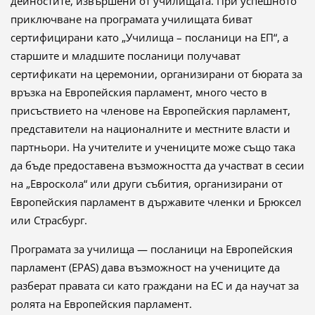
дейностите, извършени от училищата. При успешното
приключване на програмата училищата биват
сертифицирани като „Училища – посланици на ЕП“, а
старшите и младшите посланици получават
сертификати на церемонии, организирани от бюрата за
връзка на Европейския парламент, много често в
присъствието на членове на Европейския парламент,
представители на националните и местните власти и
партньори. На учителите и учениците може също така
да бъде предоставена възможността да участват в сесии
на „Евроскола“ или други събития, организирани от
Европейския парламент в държавите членки и Брюксел
или Страсбург.
Програмата за училища — посланици на Европейския
парламент (EPAS) дава възможност на учениците да
разберат правата си като граждани на ЕС и да научат за
ролята на Европейския парламент.