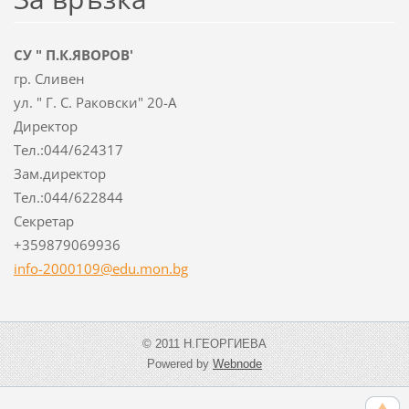
СУ " П.К.ЯВОРОВ'
гр. Сливен
ул. " Г. С. Раковски" 20-А
Директор
Тел.:044/624317
Зам.директор
Тел.:044/622844
Секретар
+359879069936
info-2000109@edu.mon.bg
© 2011 Н.ГЕОРГИЕВА
Powered by
Webnode