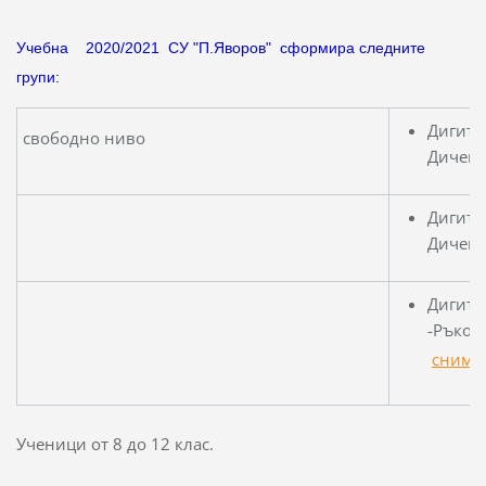
Учебна 2020/2021 СУ "П.Яворов" сформира следните
групи:
Дигита
свободно ниво
Д
Дигита
Диче
Дигита
-Ръков
снимк
Ученици от 8 до 12 клас.